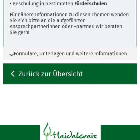
• Beschulung in bestimmten
Förderschulen
Für nähere Informationen zu diesen Themen wenden
Sie sich bitte an die aufgeführten
Ansprechpartnerinnen oder –partner. Wir beraten
Sie gern!
Formulare, Unterlagen und weitere Informationen
Es werden ggf. Unterlagen benötigt.
Zurück zur Übersicht
Entsprechende Antragsformulare finden Sie
unter dem Reiter "Formulare".