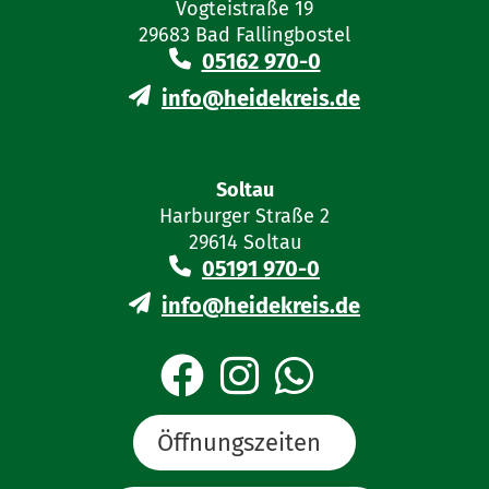
Verordnung über die Abschlüssse in
Vogteistraße 19
der
gymnasialen Oberstufe, im
29683 Bad Fallingbostel
Beruflichen Gymnasium, im
05162 970-0
Abendgymnasium und im
Kolleg (EB-
AVO-GOBAK)
info@heidekreis.de
§ 183 b Niedersächsisches Schulgesetz (NSchG)
§§ 12 Niedersächsisches Schulgesetz (NSchG)
Soltau
Harburger Straße 2
29614 Soltau
05191 970-0
info@heidekreis.de
Öffnungszeiten