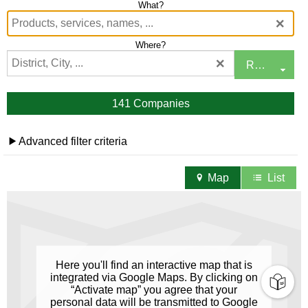
What?
j
Remove
Where?
Remove
Radius
j
141 Companies
Advanced filter criteria
d
Map
List
E
I
Here you'll find an interactive map that is
integrated via Google Maps. By clicking on
“Activate map” you agree that your
personal data will be transmitted to Google