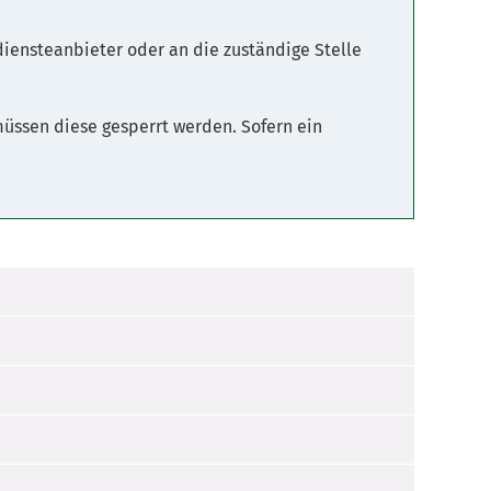
ensteanbieter oder an die zuständige Stelle
üssen diese gesperrt werden. Sofern ein
ei dem "Einheitlichen Ansprechpartner"
stungserbringer.