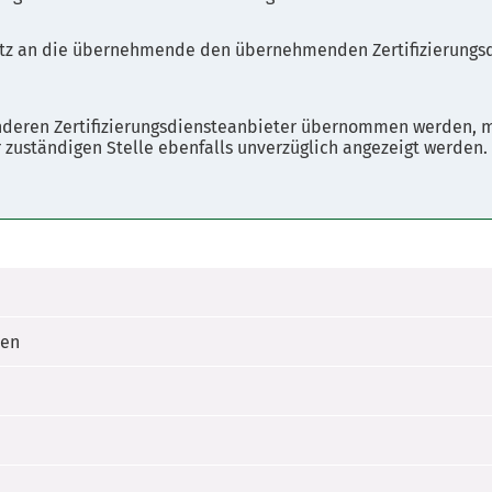
tz an die übernehmende den übernehmenden Zertifizierungsdi
anderen Zertifizierungsdiensteanbieter übernommen werden, m
 zuständigen Stelle ebenfalls unverzüglich angezeigt werden.
nen
zagentur.
Einheitlichen Ansprechpartner" abgewickelt werden. B
ceangebot der Kommunen und des Landes für Dienstlei
rechpartner