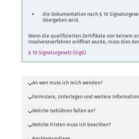
die Dokumentation nach § 10 Signaturgese
übergeben wird.
Wenn die qualifizierten Zertifikate von keinem 
Insolvenzverfahren eröffnet wurde, muss dies der
§ 10 Signaturgesetz (SigG)
An wen muss ich mich wenden?
Formulare, Unterlagen und weitere Informatio
Die Zuständigkeit liegt bei der Bundesnet
Dieses Verfahren kann auch über einen "
Welche Gebühren fallen an?
Es werden keine Unterlagen benötigt.
handelt es sich um ein besonderes Servi
Welche Fristen muss ich beachten?
Es fallen keine Gebühren an.
Finden Sie hier Ihren Einheitlichen Ansp
Rechtsgrundlage