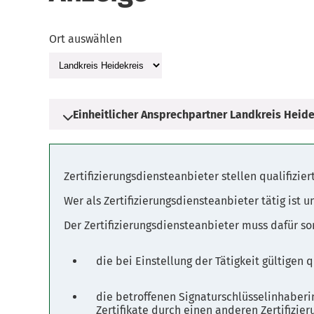
Ort auswählen
Einheitlicher Ansprechpartner Landkreis Heide
Adresse
Zertifizierungsdiensteanbieter stellen qualifizier
Harburger Straße 2
Wer als Zertifizierungsdiensteanbieter tätig ist u
29614 Soltau
Der Zertifizierungsdiensteanbieter muss dafür so
Parkplätze
die bei Einstellung der Tätigkeit gültigen
Fahrplanauskunft
die betroffenen Signaturschlüsselinhaberi
Zertifikate durch einen anderen Zertifizi