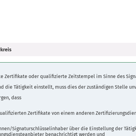
kreis
te Zertifikate oder qualifizierte Zeitstempel im Sinne des Sig
nd die Tätigkeit einstellt, muss dies der zuständigen Stelle un
rgen, dass
 qualifizierten Zertifikate von einem anderen Zertifizierung
nnen/Signaturschlüsselinhaber über die Einstellung der Tätig
erungsdiensteanbieter benachrichtigt werden und