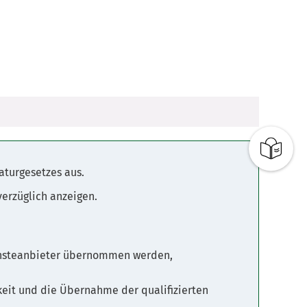
naturgesetzes aus.
verzüglich anzeigen.
sdiensteanbieter übernommen werden,
keit und die Übernahme der qualifizierten