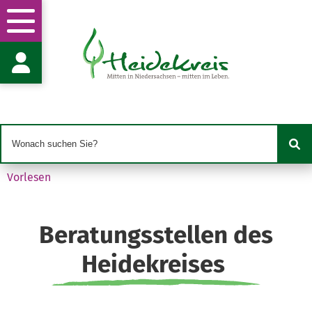
Gesundheitsförderung und -hilfe
Fachgruppenleitung Frau L. Eschbach
Dierkingstr. 19
29664 Walsrode
l.eschbach@heidekreis.de
05162 970-9141
05162 970-999141
Vorlesen
Beratungsstellen des
Heidekreises