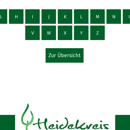
G
H
I
J
K
L
M
N
V
W
X
Y
Z
Zur Übersicht