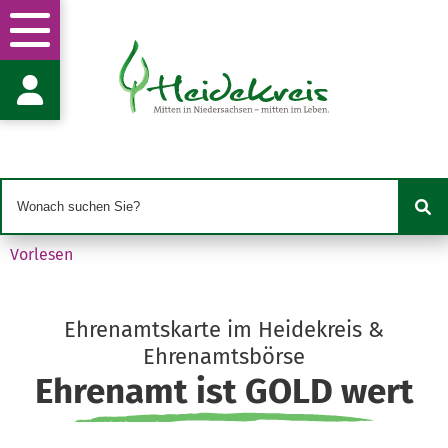
Stabsstelle Wirtschaftsförderung und Klimas
Stabsstellenleitung & Pressesprecherin Frau An
Harburger Str. 2
29614 Soltau
anke.vonfintel@heidekreis.de
05191 970-865
05191 970-99865
Vorlesen
Ehrenamtskarte im Heidekreis &
Ehrenamtsbörse
Ehrenamt ist GOLD wert