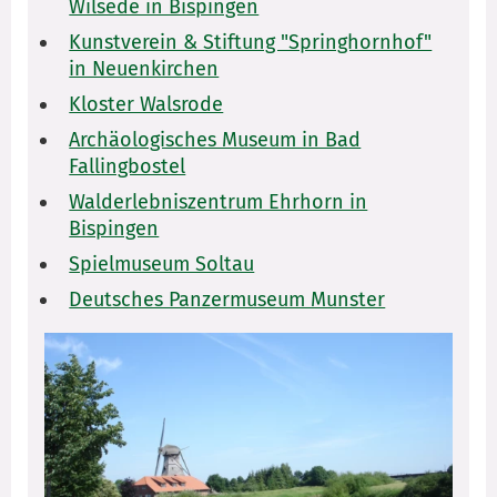
Wilsede in Bispingen
Kunstverein & Stiftung "Springhornhof"
in Neuenkirchen
Kloster Walsrode
Archäologisches Museum in Bad
Fallingbostel
Walderlebniszentrum Ehrhorn in
Bispingen
Spielmuseum Soltau
Deutsches Panzermuseum Munster