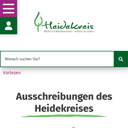
Stabstelle Vergabestelle
Frau P. Klebingat
Harburger Str. 2
29614 Soltau
p.klebingat@heidekreis.de
05191 970-629
05191 970-99629
Vorlesen
Ausschreibungen des
Heidekreises