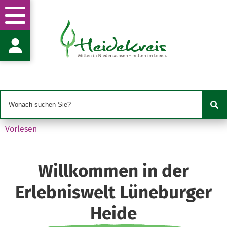
Stabsstelle
Wirtschaftsförderung und
Klimaschutz
Frau D. Müller
Harburger Str. 2
29614 Soltau
d.mueller@heidekreis.de
05191 970-634
Vorlesen
05191 970-99634
Willkommen in der
Erlebniswelt Lüneburger
Heide