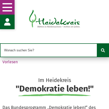
Volkshochschule Heidekreis gGmbH -
Koordinierungs- und Fachstelle "Demokratie 
Herr C. Kroll - Projektkoordinator "Demokratie
Winsener Straße 34g
29614 Soltau
ckroll@vhs-heidekreis.de
0151 28276757
Vorlesen
Im Heidekreis
"Demokratie leben!"
Das Bundesprogramm „Demokratie leben!“ des