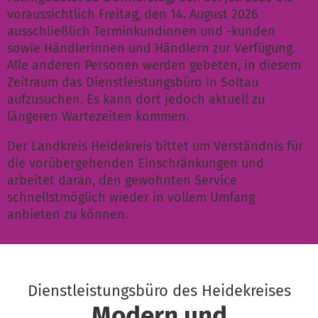
voraussichtlich Freitag, den 14. August 2026
ausschließlich Terminkundinnen und -kunden
sowie Händlerinnen und Händlern zur Verfügung.
Alle anderen Personen werden gebeten, in diesem
Zeitraum das Dienstleistungsbüro in Soltau
aufzusuchen. Es kann dort jedoch aktuell zu
längeren Wartezeiten kommen.
Der Landkreis Heidekreis bittet um Verständnis für
die vorübergehenden Einschränkungen und
arbeitet daran, den gewohnten Service
schnellstmöglich wieder in vollem Umfang
anbieten zu können.
Dienstleistungsbüro des Heidekreises
Modern und