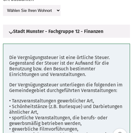
Stadt Munster - Fachgruppe 12 - Finanzen
Adresse
Die Vergnügungssteuer ist eine örtliche Steuer.
Heinrich-Peters-Platz 1
Gegenstand der Steuer ist der Aufwand für die
Benutzung bzw. den Besuch bestimmter
29633 Munster
Einrichtungen und Veranstaltungen.
Der Vergnügungssteuer unterliegen die folgenden im
Öffnungszeiten
Gemeindegebiet durchgeführten Veranstaltungen:
Montag 8.30 - 12.00 und 14.00 - 16.30
• Tanzveranstaltungen gewerblicher Art,
Dienstag 8.30 - 12.00 und 14.00 - 16.30
• Schönheitstänze (z.B. Burlesque) und Darbietungen
Mittwoch 8.30 - 12.00
ähnlicher Art,
Donnerstag 8.30 - 12.00 und 14.00 - 16.30
• sportliche Veranstaltungen, die berufs- oder
Freitag 8.30 - 13.00
gewerbsmäßig betrieben werden,
• gewerbliche Filmvorführungen,