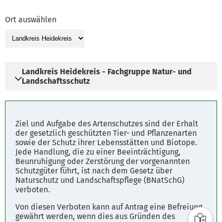
Ort auswählen
Landkreis Heidekreis - Fachgruppe Natur- und
Landschaftsschutz
Adresse
Ziel und Aufgabe des Artenschutzes sind der Erhalt
Harburger Straße 2
der gesetzlich geschützten Tier- und Pflanzenarten
sowie der Schutz ihrer Lebensstätten und Biotope.
29614 Soltau
Jede Handlung, die zu einer Beeinträchtigung,
Beunruhigung oder Zerstörung der vorgenannten
Schutzgüter führt, ist nach dem Gesetz über
Öffnungszeiten
Naturschutz und Landschaftspflege (BNatSchG)
Montag - Freitag: 8.00 - 12.00 Uhr
verboten.
Dienstag u. Donnerstag: 14.00 - 16.00 Uhr
Von diesen Verboten kann auf Antrag eine Befreiung
gewährt werden, wenn dies aus Gründen des