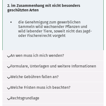
2. im Zusammenhang mit nicht besonders
geschützten Arten
die Genehmigung zum gewerblichen
Sammeln wild wachsender Pflanzen und
wild lebender Tiere, soweit nicht das Jagd-
oder Fischereirecht vorgeht
An wen muss ich mich wenden?
Formulare, Unterlagen und weitere Informationen
Die Zuständigkeit liegt beim Landkreis und der
kreisfreien Stadt.
Welche Gebühren fallen an?
Es werden ggf. Unterlagen benötigt. Wenden
Ansprechpersonen
Sie sich bitte an die zuständige Stelle.
Welche Fristen muss ich beachten?
Es fallen ggf. Gebühren an. Wenden Sie sich
bitte an die zuständige Stelle.
Frau H. Winkel
Rechtsgrundlage
Es müssen Fristen beachtet werden. Wenden
Sie sich bitte an die zuständige Stelle.
Gesetz über Naturschutz und