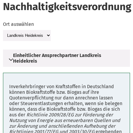
Nachhaltigkeitsverordnung
Ort auswählen
Einheitlicher Ansprechpartner Landkreis
Heidekreis
Adresse
Inverkehrbringer von Kraftstoffen in Deutschland
Harburger Straße 2
können Biokraftstoffe bzw. Biogas auf ihre
Quotenverpflichtung nur dann anrechnen lassen
29614 Soltau
oder Steuerentlastungen erhalten, wenn sie belegen
können, dass die Biokraftstoffe bzw. Biogas die sich
aus der
Richtlinie 2009/28/EG zur Förderung der
Parkplätze
Nutzung von Energie aus erneuerbaren Quellen und
Fahrplanauskunft
zur Änderung und anschließenden Aufhebung der
Richtlinien 2001/77/EG und 2003/30/EG
ergebenden