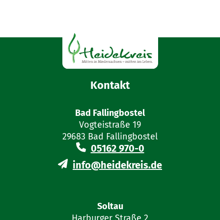
Versicherungsberatung
Für den praktischen Prüfungsteil kann die
Prüfungsteilnehmerin/der Prüfungsteilnehmer
zwischen den beiden folgenden Sachgebieten
wählen:
Kontakt
Vorsorge
Bad Fallingbostel
Sach-/Vermögensversicherung
Vogteistraße 19
29683 Bad Fallingbostel
05162 970-0
info@heidekreis.de
Soltau
Harburger Straße 2