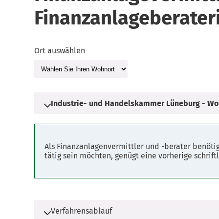
Finanzanlageberater
Ort auswählen
Industrie- und Handelskammer Lüneburg - Wo
Adresse
Als Finanzanlagenvermittler und -berater benöti
Am Sande 1
tätig sein möchten, genügt eine vorherige schrift
21335 Lüneburg
Parkplätze
Fahrplanauskunft
Verfahrensablauf