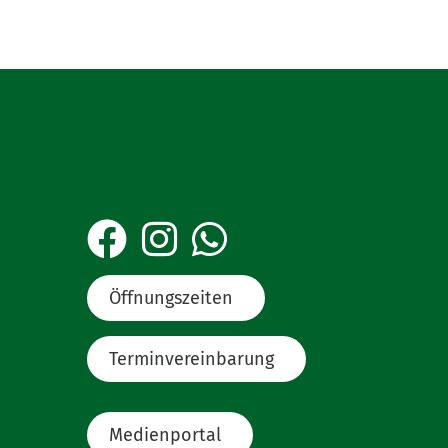
bes auch im Niederlassungsstaat an den
sstaat mindestens zwei Jahre ein
ktiven Schutzes in Bezug auf die
önnen Sie Unterlagen aus Ihrem
 die geordneten Vermögensverhältnisse
Öffnungszeiten
Terminvereinbarung
Medienportal