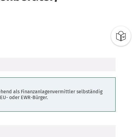
ehend als Finanzanlagenvermittler selbständig
r EU- oder EWR-Bürger.