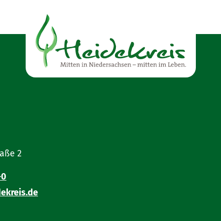
, wenn die Tätigkeit des Finanzanlagenvermittlergewer
fikationen gebunden ist,
e in den vorhergehenden zehn Jahren im Niederlassung
sgeübt haben,
s oder einer anderen Art des individuellen oder kolle
tgliedsstaat der EU oder einem EWR-Mitgliedsstaat, k
dass Sie die Anforderungen an die Zuverlässigkeit und
raße 2
-0
ekreis.de