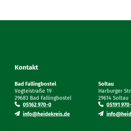
Nachweis Ihrer Berufsqualifikation
Besitz bestimmter beruflicher Quali
anderenfalls ein Nachweis, dass Si
Finanzanlagenvermittlergewerbe au
Nachweis eines Versicherungsschutze
Berufshaftpflicht.
Kontakt
Sind Sie Gewerbetreibender aus einem Mi
Herkunftsstaat verwenden, die belegen, 
eines Gewerbetreibenden erfüllen.
Bad Fallingbostel
Soltau
Vogteistraße 19
Harburger St
29683 Bad Fallingbostel
29614 Soltau
05162 970-0
05191 970
info@heidekreis.de
info@heid