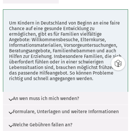
Um Kindern in Deutschland von Beginn an eine faire
Chance auf eine gesunde Entwicklung zu
ermöglichen, gibt es für Familien vielfältige
Angebote: Willkommensbesuche, Elternkurse,
Informationsmaterialien, Vorsorgeuntersuchungen,
Beratungsangebote, Familienhebammen und auch
Hilfen zur Erziehung. Insbesondere Familien, die sich
überfordert fühlen oder in einer schwierigen
Lebenssituation sind, brauchen möglichst frühzeitig
das passende Hilfeangebot. So können Probleme
richtig und schnell angegangen werden.
An wen muss ich mich wenden?
Formulare, Unterlagen und weitere Informationen
Die Zuständgkeit liegt beim Landkreis und bei
der kreisfreien Stadt.
Welche Gebühren fallen an?
Es werden ggf. Unterlagen benötigt. Wenden