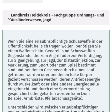
Landkreis Heidekreis - Fachgruppe Ordnungs- und
Ausländerwesen, Jagd
Adresse
Wenn Sie eine erlaubnspflichtige Schusswaffe in der
Vogteistraße 19
Öffentlichkeit bei sich tragen wollen, benötigen Sie
einen Waffenschein.
Generell sind Schusswaffen
29683 Bad Fallingbostel
Gegenstände, die zum Angriff oder zur Verteidigung,
zur Signalgebung, zur Jagd, zur Distanzinjektion, zur
Markierung, zum Sport oder zum Spiel bestimmt
Öffnungszeiten
sind und bei denen Geschosse durch einen Lauf
Mo. - Do. 08.00 - 12.00 Uhr
getrieben werden oder bei denen feste Körper
gezielt verschossen werden, deren Antriebsenergie
durch Muskelkraft oder eine andere Energiequelle
Parkplätze
eingebracht und durch eine Sperrvorrichtung
gespeichert oder gehalten werden kann (zum
Fahrplanauskunft
Beispiel Armbrüste, Pfeilabschussgeräte).
Unterschieden wird zwischen erlaubnispflichtigen
und erlaubnisfreien Schusswaffen. Um erlaubnisfreie