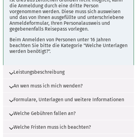
Freitag 08:00 - 12:00 Uhr
die Anmeldung durch eine dritte Person
vorgenommen werden. Diese muss sich ausweisen
Hinweise:
und das von Ihnen ausgefüllte und unterschriebene
Anmeldeformular, Ihren Personalausweis und
gegebenenfalls Reisepass vorlegen.
Bürgerbüro (nur mit Terminvereinbarung)
Beim Anmelden von Personen unter 16 Jahren
Stadtkasse (Montag bis Mittwoch nachmittags
beachten Sie bitte die Kategorie "Welche Unterlagen
geschlossen)
werden benötigt?".
Sozialamt - Front Office
Montag bis Freitag 08:00 - 12:00 Uhr
Leistungsbeschreibung
Donnerstag 14:00 - 15:30 Uhr
An wen muss ich mich wenden?
Herzlich willkommen in Schneverdingen!
Wer eine Wohnung bezieht, hat sich innerhalb
Formulare, Unterlagen und weitere Informationen
Die Zuständigkeit liegt bei der Gemeinde, der
von 2 Wochen bei der Meldebehörde
Samtgemeinde und der Stadt, in die Sie
anzumelden.
Welche Gebühren fallen an?
gezogen sind.
Personalausweis
und/oder
Reisepass
Bitte kommen Sie Ihrer Meldepflicht nach, um
als Identitätsnachweis und zur
Ansprechpersonen
Welche Fristen muss ich beachten?
Es fallen keine Gebühren an. Verspätete
unnötige Probleme, beispielsweise bei der Kfz-
Änderung der Wohnungsangaben
Meldungen mit Überschreitung der Meldefrist