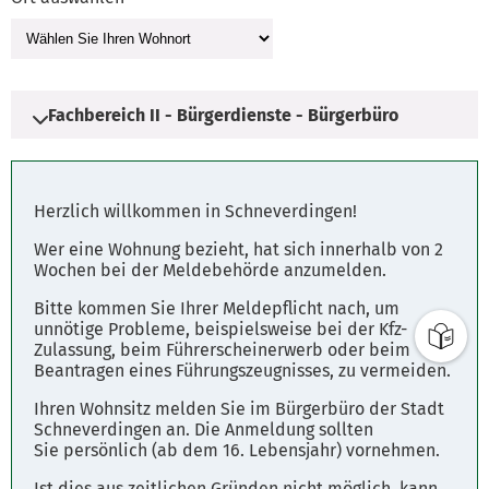
Fachbereich II - Bürgerdienste - Bürgerbüro
Adresse
Herzlich willkommen in Schneverdingen!
Schulstraße 3
Wer eine Wohnung bezieht, hat sich innerhalb von 2
29640 Schneverdingen
Wochen bei der Meldebehörde anzumelden.
Bitte kommen Sie Ihrer Meldepflicht nach, um
Öffnungszeiten
unnötige Probleme, beispielsweise bei der Kfz-
Zulassung, beim Führerscheinerwerb oder beim
Öffnungszeiten des Rathauses
Beantragen eines Führungszeugnisses, zu vermeiden.
Montag 08:00 - 12:00 Uhr, 14:00 - 16:00 Uhr
Ihren Wohnsitz melden Sie im Bürgerbüro der Stadt
Dienstag 08:00 - 12:00 Uhr, 14:00 - 16:00 Uhr
Schneverdingen an. Die Anmeldung sollten
Mittwoch 08:00 - 12:00 Uhr, 14:00 - 16:00 Uhr
Sie persönlich (ab dem 16. Lebensjahr) vornehmen.
Donnerstag 08:00 - 12:00 Uhr, 14:00 - 18:00 Uhr
Ist dies aus zeitlichen Gründen nicht möglich, kann