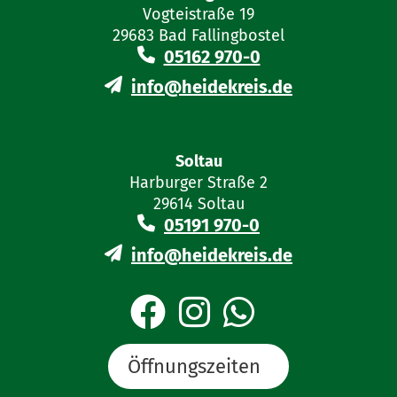
Vogteistraße 19
schriftliche Vollmacht
oder Betreuerausweis
29683 Bad Fallingbostel
05162 970-0
info@heidekreis.de
Personen, die nicht selbst
erscheinen können:
schriftliche Vollmacht
Soltau
und Ausweisdokumente
Harburger Straße 2
der anzumeldenden
29614 Soltau
Person
05191 970-0
info@heidekreis.de
Formulare
Wohnsitz Anmeldung
Öffnungszeiten
Wohnungsgeberbestätigung