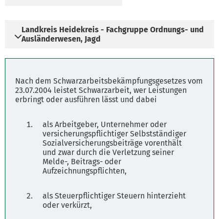
Landkreis Heidekreis - Fachgruppe Ordnungs- und
Ausländerwesen, Jagd
Adresse
Nach dem Schwarzarbeitsbekämpfungsgesetzes vom
Vogteistraße 19
23.07.2004 leistet Schwarzarbeit, wer Leistungen
erbringt oder ausführen lässt und dabei
29683 Bad Fallingbostel
als Arbeitgeber, Unternehmer oder
Öffnungszeiten
versicherungspflichtiger Selbstständiger
Sozialversicherungsbeiträge vorenthält
Mo. - Do. 08.00 - 12.00 Uhr
und zwar durch die Verletzung seiner
Melde-, Beitrags- oder
Aufzeichnungspflichten,
Parkplätze
Fahrplanauskunft
als Steuerpflichtiger Steuern hinterzieht
oder verkürzt,