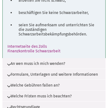
arbeiten Sie nicht schwarz,
beschäftigen Sie keine Schwarzarbeiter,
seien Sie aufmerksam und unterrichten Sie
die zuständigen
Schwarzarbeitsbekämpfungsbehörden.
Internetseite des Zolls
Finanzkontrolle Schwarzarbeit
An wen muss ich mich wenden?
Formulare, Unterlagen und weitere Informationen
Die Zuständigkeit liegt bei der Gemeinde, der
Samtgemeinde, der Stadt und dem Landkreis,
Welche Gebühren fallen an?
sowie dem zuständigen Hauptzollamt.
Es werden ggf. Unterlagen benötigt. Wenden
Sie sich bitte an die zuständige Stelle.
Ansprechpersonen
Welche Fristen muss ich beachten?
Es fallen ggf. Gebühren an. Wenden Sie sich
bitte an die zuständige Stelle.
Rechtsgrundlage