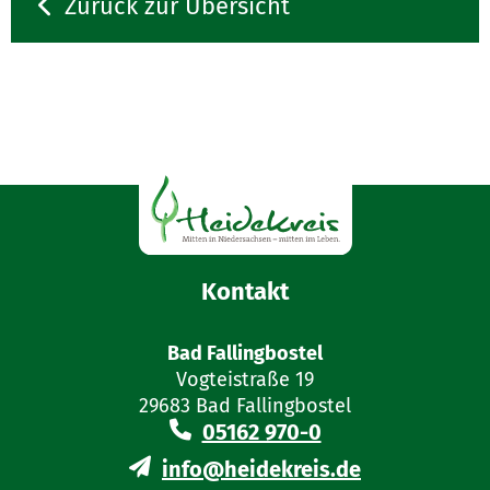
Zurück zur Übersicht
Landwirtschaft und Verbraucherschutz
Zuwendungen zur Förderung der integrierten
Gemeinschaftsaufgabe „Verbesserung der
ländlichen Entwicklung (ZILE)
Agrarstruktur und des Küstenschutzes"
Kontakt
Bad Fallingbostel
Vogteistraße 19
29683 Bad Fallingbostel
05162 970-0
info@heidekreis.de