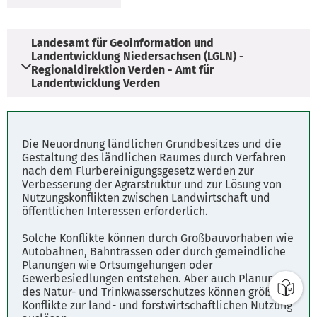
Landesamt für Geoinformation und
Landentwicklung Niedersachsen (LGLN) -
Regionaldirektion Verden - Amt für
Landentwicklung Verden
Öffnungszeiten
montags bis freistags: 9:00 - 12:00 Uhr
Die Neuordnung ländlichen Grundbesitzes und die
und nach Vereinbarung
Gestaltung des ländlichen Raumes durch Verfahren
nach dem Flurbereinigungsgesetz werden zur
Verbesserung der Agrarstruktur und zur Lösung von
Nutzungskonflikten zwischen Landwirtschaft und
öffentlichen Interessen erforderlich.
Solche Konflikte können durch Großbauvorhaben wie
Autobahnen, Bahntrassen oder durch gemeindliche
Planungen wie Ortsumgehungen oder
Gewerbesiedlungen entstehen. Aber auch Planungen
des Natur- und Trinkwasserschutzes können größere
Konflikte zur land- und forstwirtschaftlichen Nutzung