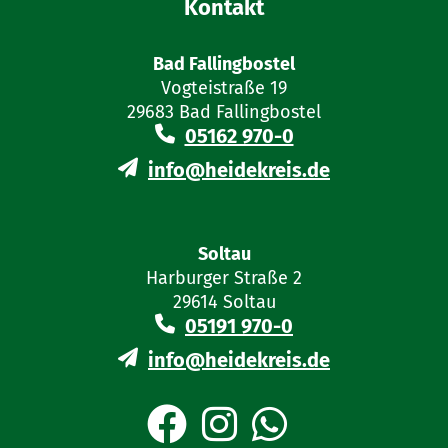
im Kolleg (EB-AVO-GOBAK)
Kontakt
§ 11 Niedersächsisches Schulgesetz (NSchG)
Bad Fallingbostel
Vogteistraße 19
29683 Bad Fallingbostel
05162 970-0
info@heidekreis.de
Soltau
Harburger Straße 2
29614 Soltau
05191 970-0
info@heidekreis.de