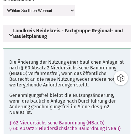
Landkreis Heidekreis - Fachgruppe Regional- und
Bauleitplanung
Adresse
Die Änderung der Nutzung einer baulichen Anlage ist
Harburger Straße 2
nach § 60 Absatz 2 Niedersächsische Bauordnung
(NBauO) verfahrensfrei, wenn das öffentliche
29614 Soltau
Baurecht an die neue Nutzung weder andere noch
weitergehende Anforderungen stellt.
Öffnungszeiten
Genehmigungsfrei bleibt die Nutzungsänderung,
Montag - Freitag: 8.00 - 12.00 Uhr
wenn die bauliche Anlage nach Durchführung der
Änderung genehmigungsfrei im Sinne des § 62
Dienstag u. Donnerstag: 14.00 - 16.00 Uhr
NBauO ist.
§ 62 Niedersächsische Bauordnung (NBauO)
Parkplätze
§ 60 Absatz 2 Niedersächsische Bauordnung (NBau)