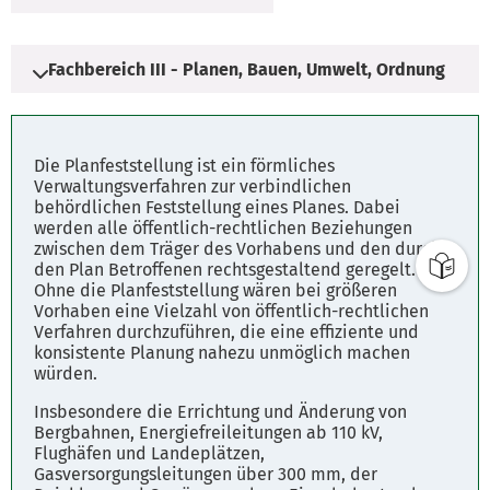
Fachbereich III - Planen, Bauen, Umwelt, Ordnung
Adresse
Die Planfeststellung ist ein förmliches
Schulstraße 3
Verwaltungsverfahren zur verbindlichen
behördlichen Feststellung eines Planes. Dabei
29640 Schneverdingen
werden alle öffentlich-rechtlichen Beziehungen
zwischen dem Träger des Vorhabens und den durch
den Plan Betroffenen rechtsgestaltend geregelt.
Öffnungszeiten
Ohne die Planfeststellung wären bei größeren
Öffnungszeiten des Rathauses
Vorhaben eine Vielzahl von öffentlich-rechtlichen
Verfahren durchzuführen, die eine effiziente und
konsistente Planung nahezu unmöglich machen
Montag 08:00 - 12:00 Uhr, 14:00 - 16:00 Uhr
würden.
Dienstag 08:00 - 12:00 Uhr, 14:00 - 16:00 Uhr
Mittwoch 08:00 - 12:00 Uhr, 14:00 - 16:00 Uhr
Insbesondere die Errichtung und Änderung von
Donnerstag 08:00 - 12:00 Uhr, 14:00 - 18:00 Uhr
Bergbahnen, Energiefreileitungen ab 110 kV,
Freitag 08:00 - 12:00 Uhr
Flughäfen und Landeplätzen,
Gasversorgungsleitungen über 300 mm, der