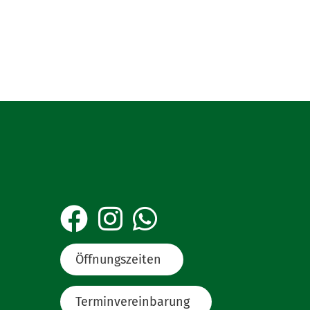
in/vom Halter unterschrieben vorgelegt
ieses Mandat im Original von der
n werden. Die angegebene
er verzichtet oder
Öffnungszeiten
Terminvereinbarung