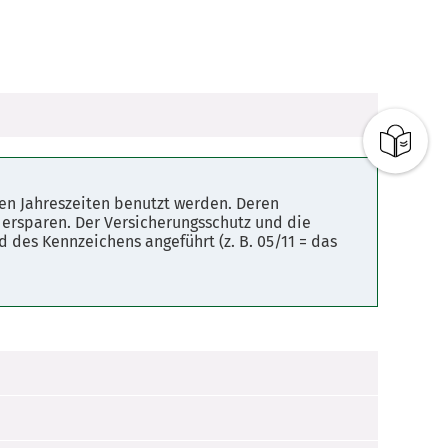
en Jahreszeiten benutzt werden. Deren
ersparen. Der Versicherungsschutz und die
 des Kennzeichens angeführt (z. B. 05/11 = das
Monate jährlich – fest, in welchem Sie
aten Grundstücken (z. B. in einer