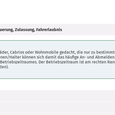
uerung, Zulassung, Fahrerlaubnis
räder, Cabrios oder Wohnmobile gedacht, die nur zu bestimmt
nnen/Halter können sich damit das häufige An- und Abmelden 
Betriebszeitraumes. Der Betriebszeitraum ist am rechten Rand
den).
s einmalig den Zeitraum – mindestens 2 bis maximal 11 
 dieses Betriebszeitraums muss das Fahrzeug auf priv