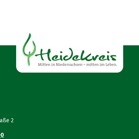
tigung für das Wunschkennzeichen
 der
Kraftfahrzeugsteuer
h durch Dritte, schriftlich im Original von der Halter
r Kontoinhaberin/abweichendem Kontoinhaber muss d
 der Kontoinhaberin/vom Kontoinhaber unterschriebe
sen.
as Hauptzollamt auf den Einzug der Kraftfahrzeugsteu
raße 2
eiung
-0