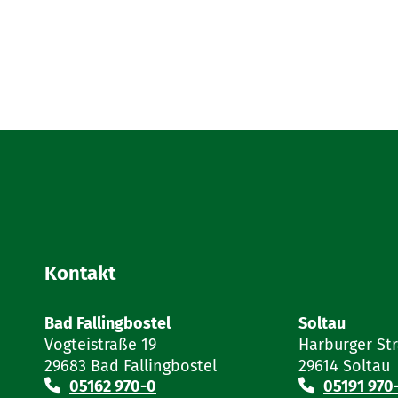
bisherige Kennzeichen
gegebenenfalls Reservierungsbestä
SEPA-Lastschriftmandat zum Einzug
Dieses muss bei Zulassung, auc
werden. Bei ggf. abweichende
Halterin/vom Halter und von
Bankverbindung ist nachzuwei
Alternativ:
Kontakt
Bescheinigung, wonach d
Bad Fallingbostel
Soltau
Vogteistraße 19
Harburger St
Nachweis der Steuerbefr
29683 Bad Fallingbostel
29614 Soltau
05162 970-0
05191 970