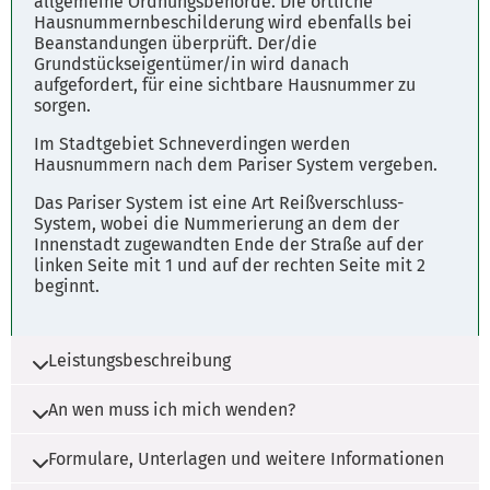
allgemeine Ordnungsbehörde. Die örtliche
Hinweise:
Hausnummernbeschilderung wird ebenfalls bei
Beanstandungen überprüft. Der/die
Bürgerbüro (nur mit Terminvereinbarung)
Grundstückseigentümer/in wird danach
aufgefordert, für eine sichtbare Hausnummer zu
sorgen.
Stadtkasse (Montag bis Mittwoch nachmittags
geschlossen)
Im Stadtgebiet Schneverdingen werden
Hausnummern nach dem Pariser System vergeben.
Sozialamt - Front Office
Montag bis Freitag 08:00 - 12:00 Uhr
Das Pariser System ist eine Art Reißverschluss-
System, wobei die Nummerierung an dem der
Donnerstag 14:00 - 15:30 Uhr
Innenstadt zugewandten Ende der Straße auf der
linken Seite mit 1 und auf der rechten Seite mit 2
beginnt.
Leistungsbeschreibung
An wen muss ich mich wenden?
Hausnummern werden aufgrund von
Bauanträgen, Mitteilungen über
Formulare, Unterlagen und weitere Informationen
Baumaßnahmen oder auf Antrag der
Die Zuständigkeit liegt bei der Gemeinde, der
Eigentümer durch die Stadt Schneverdingen
Samtgemeinde und der Stadt.