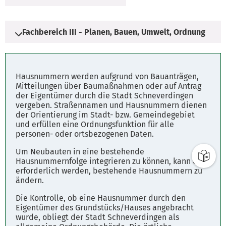
Fachbereich III - Planen, Bauen, Umwelt, Ordnung
Adresse
Hausnummern werden aufgrund von Bauanträgen,
Schulstraße 3
Mitteilungen über Baumaßnahmen oder auf Antrag
der Eigentümer durch die Stadt Schneverdingen
29640 Schneverdingen
vergeben. Straßennamen und Hausnummern dienen
der Orientierung im Stadt- bzw. Gemeindegebiet
und erfüllen eine Ordnungsfunktion für alle
Öffnungszeiten
personen- oder ortsbezogenen Daten.
Öffnungszeiten des Rathauses
Um Neubauten in eine bestehende
Hausnummernfolge integrieren zu können, kann es
Montag 08:00 - 12:00 Uhr, 14:00 - 16:00 Uhr
erforderlich werden, bestehende Hausnummern zu
Dienstag 08:00 - 12:00 Uhr, 14:00 - 16:00 Uhr
ändern.
Mittwoch 08:00 - 12:00 Uhr, 14:00 - 16:00 Uhr
Donnerstag 08:00 - 12:00 Uhr, 14:00 - 18:00 Uhr
Die Kontrolle, ob eine Hausnummer durch den
Eigentümer des Grundstücks/Hauses angebracht
Freitag 08:00 - 12:00 Uhr
wurde, obliegt der Stadt Schneverdingen als