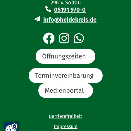
29614 Soltau
05191 970-0
Die Haltung von Rindern, Schweinen, Schafen,
Ziegen, Geflügel (außer Tauben) und Bienen ist
info@heidekreis.de
der Niedersächsischen Tierseuchenkasse
innerhalb von zwei Wochen nach der
Bestandsgründung anzuzeigen.
Öffnungszeiten
Terminvereinbarung
Medienportal
Barrierefreiheit
Impressum