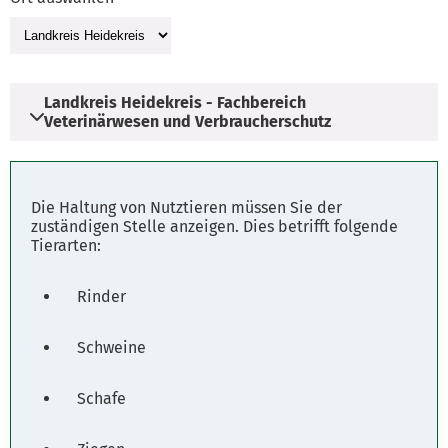
Landkreis Heidekreis - Fachbereich
Veterinärwesen und Verbraucherschutz
Adresse
Die Haltung von Nutztieren müssen Sie der
Quintusstraße 1
zuständigen Stelle anzeigen. Dies betrifft folgende
Tierarten:
29683 Bad Fallingbostel
Rinder
Öffnungszeiten
Montag - Freitag: 8.00 - 12.00 Uhr
Schweine
Dienstag u. Donnerstag: 14.00 - 16.00 Uhr
Schafe
Parkplätze