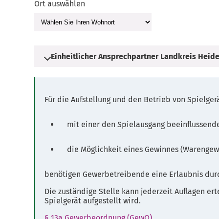
Ort auswählen
Einheitlicher Ansprechpartner Landkreis Heide
Adresse
Für die Aufstellung und den Betrieb von Spielger
Harburger Straße 2
29614 Soltau
mit einer den Spielausgang beeinflussende
die Möglichkeit eines Gewinnes (Warengew
Parkplätze
Fahrplanauskunft
benötigen Gewerbetreibende eine Erlaubnis durc
Die zuständige Stelle kann jederzeit Auflagen er
Spielgerät aufgestellt wird.
§ 13a Gewerbeordnung (GewO)