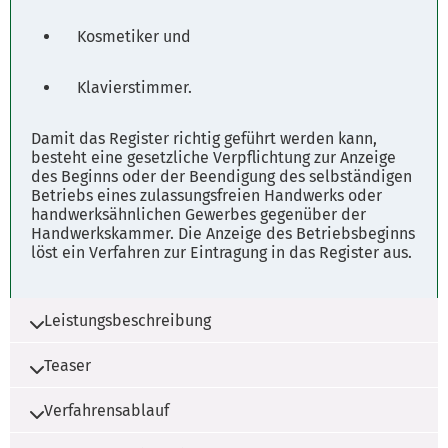
Kosmetiker und
Klavierstimmer.
Damit das Register richtig geführt werden kann,
besteht eine gesetzliche Verpflichtung zur Anzeige
des Beginns oder der Beendigung des selbständigen
Betriebs eines zulassungsfreien Handwerks oder
handwerksähnlichen Gewerbes gegenüber der
Handwerkskammer. Die Anzeige des Betriebsbeginns
löst ein Verfahren zur Eintragung in das Register aus.
Leistungsbeschreibung
°Stadt Braunschweig Eintragung in das
Teaser
Verzeichnis der zulassungsfreien und
handwerksähnlichen Gewerbe
Verfahrensablauf
Wenn Sie ein zulassungsfreies Handwerk oder
ein handwerksähnliches Gewerbe selbständig