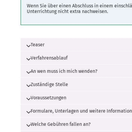
Wenn Sie über einen Abschluss in einem einschläg
Unterrichtung nicht extra nachweisen.
Teaser
Verfahrensablauf
Die Unterrichtung im Bewachungsgewerbe
Bewachungsaufgaben im Bewachungsgew
An wen muss ich mich wenden?
Die Bewachungsunterrichtung wird von de
Finden Sie hier Ihren Einheitlichen Ansp
Zuständige Stelle
Sie melden sich zunächst bei Ihrer 
Voraussetzungen
Wenden Sie sich an die für Sie zuständige
Die Unterrichtung wird von der IHK 
Formulare, Unterlagen und weitere Informatio
Deutsche Sprachkenntnisse auf Niv
Nach vollständiger Teilnahme ohne 
Welche Gebühren fallen an?
Amtlicher Lichtbildausweis zur Iden