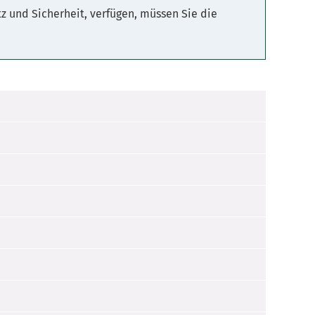
z und Sicherheit, verfügen, müssen Sie die
d eigenverantwortlich
den.
ilnahme an der Unterrichtung.