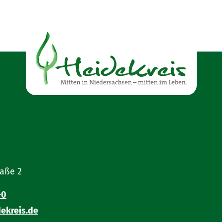
raße 2
-0
ekreis.de