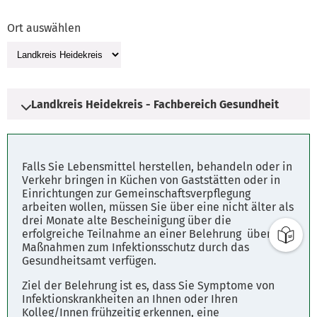
Ort auswählen
Landkreis Heidekreis - Fachbereich Gesundheit
Adresse
Falls Sie Lebensmittel herstellen, behandeln oder in
Dierkingstraße 19
Verkehr bringen in Küchen von Gaststätten oder in
Einrichtungen zur Gemeinschaftsverpflegung
29664 Walsrode
arbeiten wollen, müssen Sie über eine nicht älter als
drei Monate alte Bescheinigung über die
erfolgreiche Teilnahme an einer Belehrung über die
Parkplätze
Maßnahmen zum Infektionsschutz durch das
Fahrplanauskunft
Gesundheitsamt verfügen.
Ziel der Belehrung ist es, dass Sie Symptome von
Online-Dienste
Infektionskrankheiten an Ihnen oder Ihren
Belehrung nach dem Infektionsschutzgesetz
Kolleg/Innen frühzeitig erkennen, eine