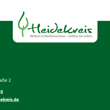
raße 2
-0
ekreis.de