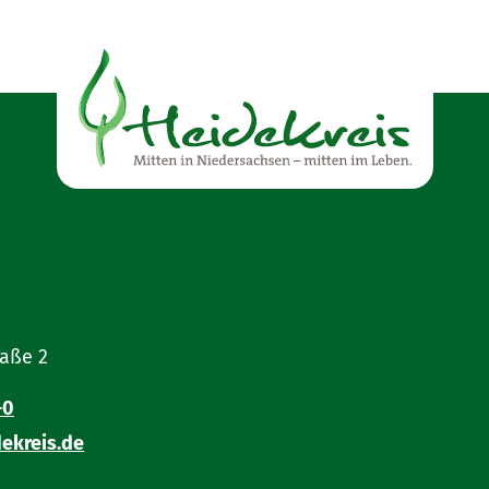
raße 2
-0
ekreis.de