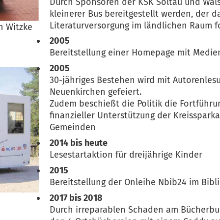
Durch Sponsoren der KSK Soltau und Wals
kleinerer Bus bereitgestellt werden, der d
Literaturversorgung im ländlichen Raum fo
n Witzke
2005
Bereitstellung einer Homepage mit Medie
2005
30-jähriges Bestehen wird mit Autorenles
Neuenkirchen gefeiert.
Zudem beschießt die Politik die Fortführu
finanzieller Unterstützung der Kreisspark
Gemeinden
2014 bis heute
Lesestartaktion für dreijährige Kinder
2015
Bereitstellung der Onleihe Nbib24 im Bib
2017 bis 2018
Durch irreparablen Schaden am Bücherbu