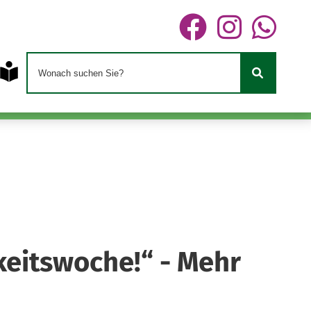
keitswoche!“ -
Mehr