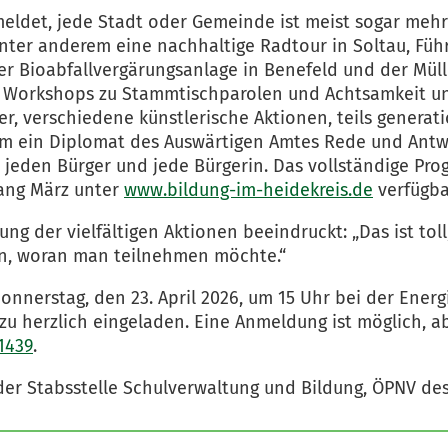
ldet, jede Stadt oder Gemeinde ist meist sogar mehrfa
nter anderem eine nachhaltige Radtour in Soltau, Füh
er Bioabfallvergärungsanlage in Benefeld und der Müll
, Workshops zu Stammtischparolen und Achtsamkeit u
nder, verschiedene künstlerische Aktionen, teils gener
dem ein Diplomat des Auswärtigen Amtes Rede und Antw
jeden Bürger und jede Bürgerin. Das vollständige Prog
ang März unter
www.bildung-im-heidekreis.de
verfügba
lung der vielfältigen Aktionen beeindruckt: „Das ist to
en, woran man teilnehmen möchte.“
nnerstag, den 23. April 2026, um 15 Uhr bei der Energi
ierzu herzlich eingeladen. Eine Anmeldung ist möglich,
1439
.
der Stabsstelle Schulverwaltung und Bildung, ÖPNV des 