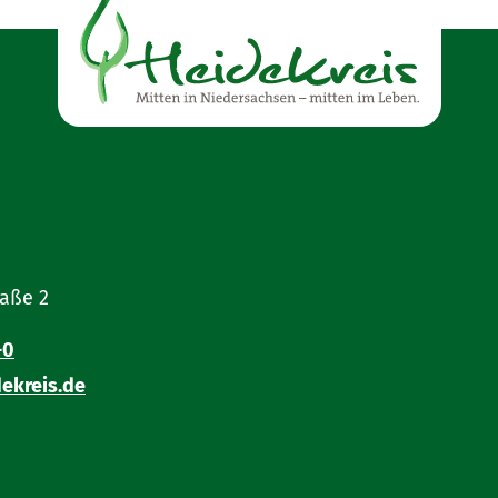
raße 2
-0
ekreis.de