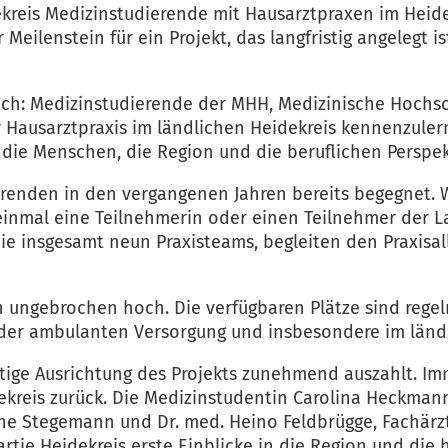
dekreis Medizinstudierende mit Hausarztpraxen im Heid
 Meilenstein für ein Projekt, das langfristig angeleg
eich: Medizinstudierende der MHH, Medizinische Hochsc
r Hausarztpraxis im ländlichen Heidekreis kennenzuler
 die Menschen, die Region und die beruflichen Perspek
renden in den vergangenen Jahren bereits begegnet. We
inmal eine Teilnehmerin oder einen Teilnehmer der L
ie insgesamt neun Praxisteams, begleiten den Praxisa
en ungebrochen hoch. Die verfügbaren Plätze sind rege
in der ambulanten Versorgung und insbesondere im länd
ristige Ausrichtung des Projekts zunehmend auszahlt. 
eis zurück. Die Medizinstudentin Carolina Heckmann ab
ne Stegemann und Dr. med. Heino Feldbrügge, Fachärzt
rtie Heidekreis erste Einblicke in die Region und die