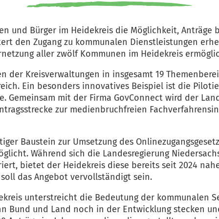
en und Bürger im Heidekreis die Möglichkeit, Anträge 
tert den Zugang zu kommunalen Dienstleistungen erhebl
rnetzung aller zwölf Kommunen im Heidekreis ermöglic
gen der Kreisverwaltungen in insgesamt 19 Themenber
ch. Ein besonders innovatives Beispiel ist die Piloti
erte. Gemeinsam mit der Firma GovConnect wird der Lan
ntragsstrecke zur medienbruchfreien Fachverfahrensi
chtiger Baustein zur Umsetzung des Onlinezugangsgeset
glicht. Während sich die Landesregierung Niedersachse
iert, bietet der Heidekreis diese bereits seit 2024 
soll das Angebot vervollständigt sein.
reis unterstreicht die Bedeutung der kommunalen Selb
enn Bund und Land noch in der Entwicklung stecken u