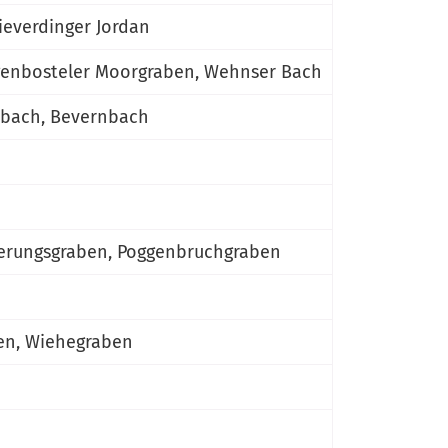
ieverdinger Jordan
Egenbosteler Moorgraben, Wehnser Bach
enbach, Bevernbach
serungsgraben, Poggenbruchgraben
ben, Wiehegraben