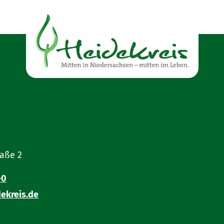
raße 2
-0
ekreis.de