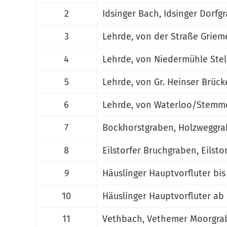
2
Idsinger Bach, Idsinger Dorf
3
Lehrde, von der Straße Griem
4
Lehrde, von Niedermühle Stel
5
Lehrde, von Gr. Heinser Brück
6
Lehrde, von Waterloo/Stemmen
7
Bockhorstgraben, Holzweggra
8
Eilstorfer Bruchgraben, Eilst
9
Häuslinger Hauptvorfluter bi
10
Häuslinger Hauptvorfluter ab
11
Vethbach, Vethemer Moorgra