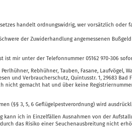
setzes handelt ordnungswidrig, wer vorsätzlich oder f
Schwere der Zuwiderhandlung angemessenen Bußgeld b
st ist mir unter der Telefonnummer 05162 970-306 sofo
, Perlhühner, Rebhühner, Tauben, Fasane, Laufvögel, 
sen und Verbraucherschutz, Quintusstr. 1, 29683 Bad Fa
ch nicht gemacht hat und über keine Registriernummer 
en (§§ 3, 5, 6 Geflügelpestverordnung) wird ausdrückl
ng kann ich in Einzelfällen Ausnahmen von der Aufsta
rdurch das Risiko einer Seuchenausbreitung nicht erhö