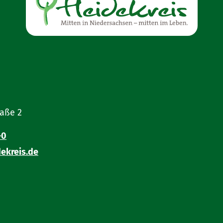
raße 2
-0
ekreis.de