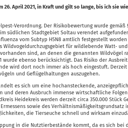
6. April 2021, in Kraft und gilt so lange, bis ich sie w
ügelpest-Verordnung. Der Risikobewertung wurde gemäß 
r im südlichen Stadtgebiet Soltau verendet aufgefund
fluenza vom Subtyp H5N8 amtlich festgestellt worden 
is Wildvogeldurchzugsgebiet für wildlebende Watt- und
 vorhanden sind, an denen die genannten Wildvögel ras
2021 wurde ebenso berücksichtigt. Das Risiko der Ausbr
nde wird dort noch immer als hoch eingestuft. Derzeit
vögeln und Geflügelhaltungen auszugehen.
delt es sich um eine hochansteckende, anzeigepflicht
nd deren Ausbruch immense wirtschaftliche Folgen fü
dkreis Heidekreis werden derzeit circa 350.000 Stück
 Ermessens sowie des Verhältnismäßigkeitsgrundsatz 
lichkeiten, die Tierseuche schnell und wirksam einzudä
hleppung in die Nutztierbestände kommt, da es sich b