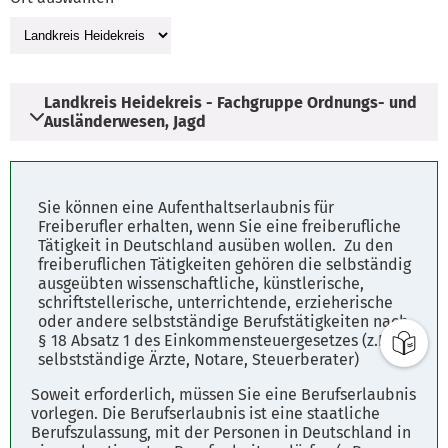
Landkreis Heidekreis - Fachgruppe Ordnungs- und
Ausländerwesen, Jagd
Adresse
Sie können eine Aufenthaltserlaubnis für
Vogteistraße 19
Freiberufler erhalten, wenn Sie eine freiberufliche
Tätigkeit in Deutschland ausüben wollen. Zu den
29683 Bad Fallingbostel
freiberuflichen Tätigkeiten gehören die selbständig
ausgeübten wissenschaftliche, künstlerische,
schriftstellerische, unterrichtende, erzieherische
Öffnungszeiten
oder andere selbstständige Berufstätigkeiten nach
Mo. - Do. 08.00 - 12.00 Uhr
§ 18 Absatz 1 des Einkommensteuergesetzes (z.B.
selbstständige Ärzte, Notare, Steuerberater)
Soweit erforderlich, müssen Sie eine Berufserlaubnis
Parkplätze
vorlegen. Die Berufserlaubnis ist eine staatliche
Fahrplanauskunft
Berufszulassung, mit der Personen in Deutschland in