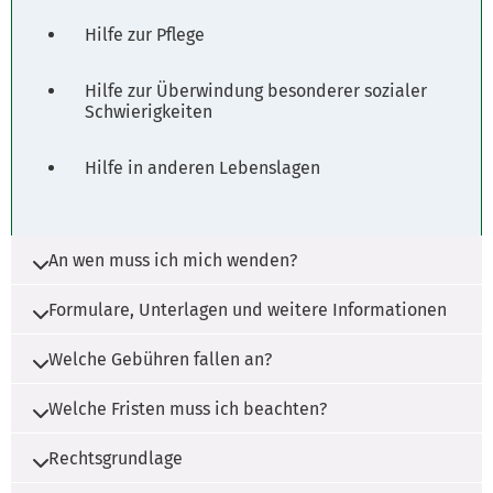
Hilfe zur Pflege
Hilfe zur Überwindung besonderer sozialer
Schwierigkeiten
Hilfe in anderen Lebenslagen
An wen muss ich mich wenden?
Formulare, Unterlagen und weitere Informationen
Die Zuständigkeit liegt beim Landkreis und der
kreisfreien Stadt, in dem/der Sie
Welche Gebühren fallen an?
Ihren Wohnsitz haben.
Es werden ggf. Unterlagen benötigt. Wenden
Sie sich bitte an die zuständige Stelle.
Welche Fristen muss ich beachten?
Es fallen ggf. Gebühren an. Wenden Sie sich
bitte an die zuständige Stelle.
Rechtsgrundlage
Die Hilfen setzen – mit Ausnahme der
antragsabhängigen Leistungen der