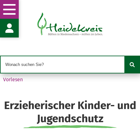
Jugendpflege
Fachgruppenleitung Herr J. Mehmke
Hof Idingen 4
29683 Bad Fallingbostel
j.mehmke@heidekreis.de
05162 9898-40
05162 9898-20
Vorlesen
Erzieherischer Kinder- und
Jugendschutz