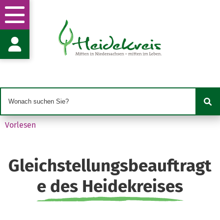
Gleichstellungsbeauftragte
Frau A. Hollmann von Alm
Vogteistr. 19
29683 Bad Fallingbostel
gb.hollmann-
vonalm@heidekreis.de
05191 970-820
05191 970-99820
Vorlesen
Gleichstellungsbeauftragt
e des Heidekreises