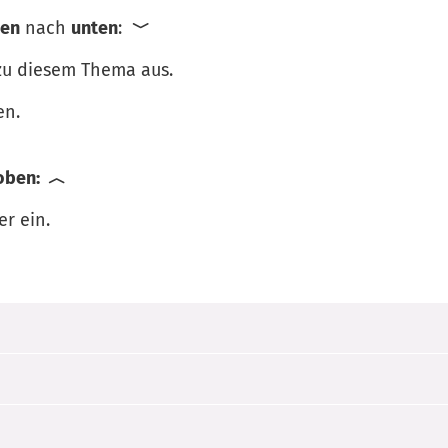
hen
nach
unten
:
﹀
u diesem Thema aus.
en.
oben: ︿
er ein.