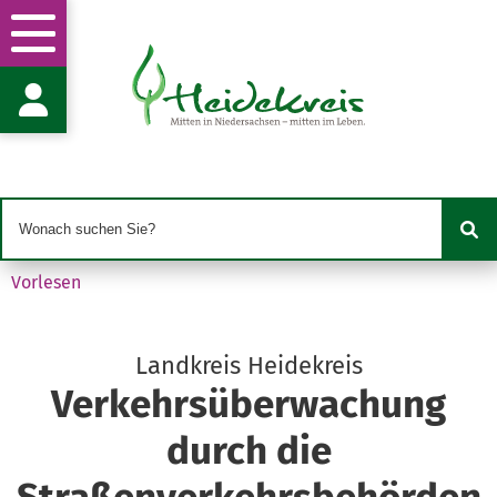
Verkehrsüberwachung
Fachgruppenleitung Frau S. Scharf
Vogteistr. 19
29683 Bad Fallingbostel
s.scharf@heidekreis.de
05162 970-318
05162 970-99318
Vorlesen
Landkreis Heidekreis
Verkehrsüberwachung
durch die