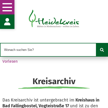
Recht und Kommunales
Frau U. Zalewski
Vogteistr. 17
29683 Bad Fallingbostel
kreisarchiv@heidekreis.de
05162 970-302
05162 970-99302
Vorlesen
Kreisarchiv
Das Kreisarchiv ist untergebracht im
Kreishaus in
Bad Fallingbostel, Vogteistraße 17
und ist zu den