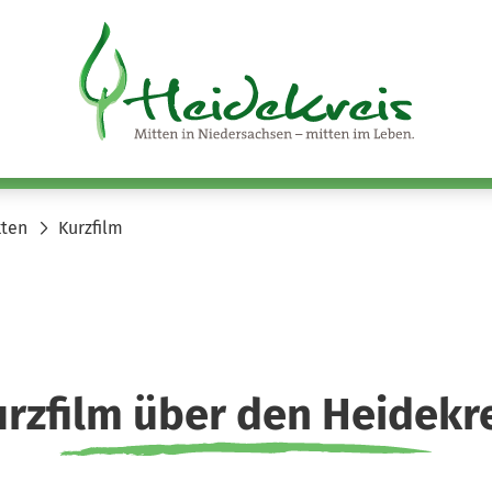
kten
Kurzfilm
rzfilm über den Heidekr