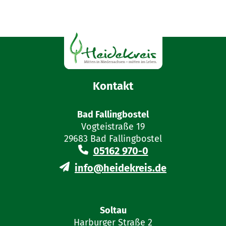
angestelltem Betriebsleiter
siehe dort)
Kopie
Gewerbeanmeldung
(kann nach Eintragung in die
Handwerksrolle nachgereicht
werden)
Kontakt
Bad Fallingbostel
bei Gesellschaften des bürgerlichen
Vogteistraße 19
Rechts (GbR):
29683 Bad Fallingbostel
05162 970-0
Antrag auf Eintragung
info@heidekreis.de
Kopien des
Personalausweis
es
oder eines vergleichbaren
Identifikationspapiers der
Soltau
Gesellschafterinnen/Gesellschafter
Harburger Straße 2
oder vertretungsberechtigten