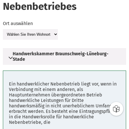
Nebenbetriebes
Ort auswählen
Handwerkskammer Braunschweig-Lüneburg-
Stade
Adresse
Ein handwerklicher Nebenbetrieb liegt vor, wenn in
Friedensstraße 6
Verbindung mit einem anderen, als
Hauptunternehmen übergeordneten Betrieb
21335 Lüneburg
handwerkliche Leistungen für Dritte
handwerksmäßig in nicht unerheblichem Umfang
erbracht werden. Es besteht eine Eintragungspflicht
Parkplätze
in die Handwerksrolle für handwerkliche
Fahrplanauskunft
Nebenbetriebe, die