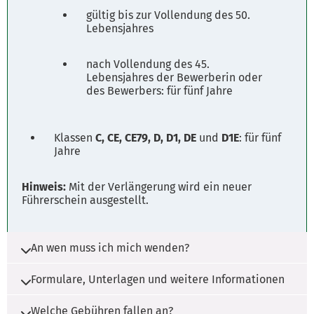
gültig bis zur Vollendung des 50.
Lebensjahres
Parkplätze
Fahrplanauskunft
nach Vollendung des 45.
Lebensjahres der Bewerberin oder
des Bewerbers: für fünf Jahre
Klassen
C, CE, CE79, D, D1, DE
und
D1E
: für fünf
Jahre
Hinweis:
Mit der Verlängerung wird ein neuer
Führerschein ausgestellt.
An wen muss ich mich wenden?
Formulare, Unterlagen und weitere Informationen
Die Zuständigkeit liegt beim Landkreis und der
kreisfreien Stadt, in dem der Hauptwohnsitz
Welche Gebühren fallen an?