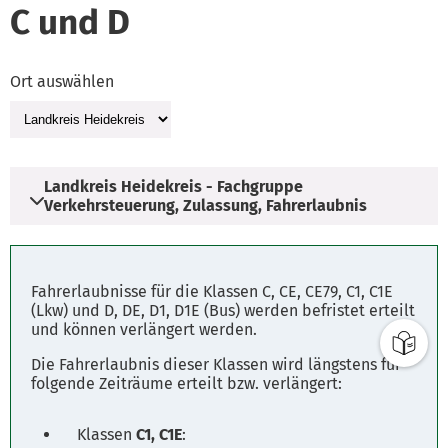
C und D
Ort auswählen
Landkreis Heidekreis - Fachgruppe
Verkehrsteuerung, Zulassung, Fahrerlaubnis
Adresse
Fahrerlaubnisse für die Klassen C, CE, CE79, C1, C1E
Vogteistraße 19
(Lkw) und D, DE, D1, D1E (Bus) werden befristet erteilt
und können verlängert werden.
29683 Bad Fallingbostel
Die Fahrerlaubnis dieser Klassen wird längstens für
folgende Zeiträume erteilt bzw. verlängert:
Öffnungszeiten
Montag - Freitag: 8.00 - 12.00 Uhr
Klassen
C1, C1E
:
Dienstag u. Donnerstag: 14.00 - 16.00 Uhr