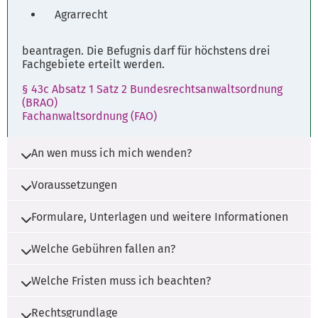
Agrarrecht
beantragen. Die Befugnis darf für höchstens drei
Fachgebiete erteilt werden.
§ 43c Absatz 1 Satz 2 Bundesrechtsanwaltsordnung
(BRAO)
Fachanwaltsordnung (FAO)
An wen muss ich mich wenden?
Voraussetzungen
Die Zuständigkeit liegt bei der
Rechtsanwaltskammer.
Formulare, Unterlagen und weitere Informationen
dreijährige Zulassung und Tätigkeit als
Dieses Verfahren kann auch über einen
Rechtsanwältin/Rechtsanwalt
"Einheitlichen Ansprechpartner" abgewickelt
Welche Gebühren fallen an?
innerhalb der letzten sechs Jahre vor
werden. Bei dem "Einheitlichen
Zeugnisse, Bescheinigungen oder
Antragstellung,
Ansprechpartner" handelt es sich um ein
andere geeignete Unterlagen als
Welche Fristen muss ich beachten?
Es fallen Gebühren nach der Gebührensatzung
besonderes Serviceangebot der Kommunen
Nachweis besonderer theoretischer
der zuständigen Stelle an. Wenden Sie sich
und des Landes für Dienstleistungserbringer.
Kenntnisse, die in der Regel durch die
Rechtsgrundlage
bitte an die zuständige Stelle.
Es müssen keine Fristen beachtet werden.
besondere theoretische Kenntnisse,