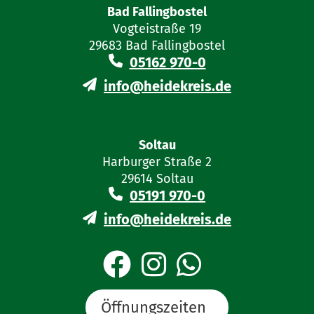
Falllisten zu erbringen, die regelmäßig
Bad Fallingbostel
folgende Angaben enthalten müssen:
Vogteistraße 19
29683 Bad Fallingbostel
Aktenzeichen,
05162 970-0
info@heidekreis.de
Gegenstand der Tätigkeit,
Zeitraum der Tätigkeit,
Soltau
Harburger Straße 2
Art der Tätigkeit,
29614 Soltau
05191 970-0
Umfang der Tätigkeit,
info@heidekreis.de
Stand des Verfahrens.
Öffnungszeiten