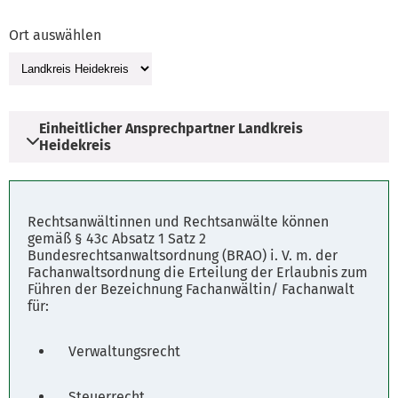
Ort auswählen
Einheitlicher Ansprechpartner Landkreis
Heidekreis
Adresse
Rechtsanwältinnen und Rechtsanwälte können
Harburger Straße 2
gemäß § 43c Absatz 1 Satz 2
Bundesrechtsanwaltsordnung (BRAO) i. V. m. der
29614 Soltau
Fachanwaltsordnung die Erteilung der Erlaubnis zum
Führen der Bezeichnung Fachanwältin/ Fachanwalt
für:
Parkplätze
Fahrplanauskunft
Verwaltungsrecht
Steuerrecht